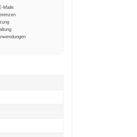
E-Mails
ferenzen
tzung
altung
banwendungen