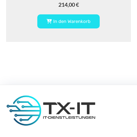
214,00
€
In den Warenkorb